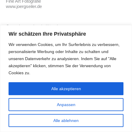
Fine Art Fotografie
www.joergseiler.de
Gast : Internationale Künstlergruppe
www.artorale.com
Wir schätzen Ihre Privatsphäre
Wir verwenden Cookies, um Ihr Surferlebnis zu verbessern,
Instagram
personalisierte Werbung oder Inhalte zu schalten und
unseren Datenverkehr zu analysieren. Indem Sie auf "Alle
Impressum
akzeptieren" klicken, stimmen Sie der Verwendung von
Cookies zu.
Datenschutz
Alle akzeptieren
Copyright © 2026 Offene Ateliers Unkel | Powered by Offene Ateliers Unkel
Anpassen
Alle ablehnen